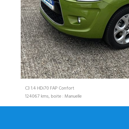
C3 1.4 HDi70 FAP Confort
124067 kms, boite : Manuelle