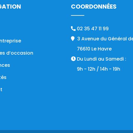
GATION
COORDONNÉES
02 35 47 11 99
3 Avenue du Général de
ntreprise
76610 Le Havre
es d’occasion
Du Lundi au Samedi :
nces
9h - 12h / 14h - 19h
tés
t