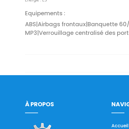
Energie : ES
Equipements :
ABS|Airbags frontaux|Banquette 60/4
MP3|Verrouillage centralisé des port
À PROPOS
NAVI
Accueil