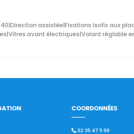
0|Direction assistée|Fixations Isofix aux pla
es|Vitres avant électriques|Volant réglable 
GATION
COORDONNÉES
02 35 47 11 99