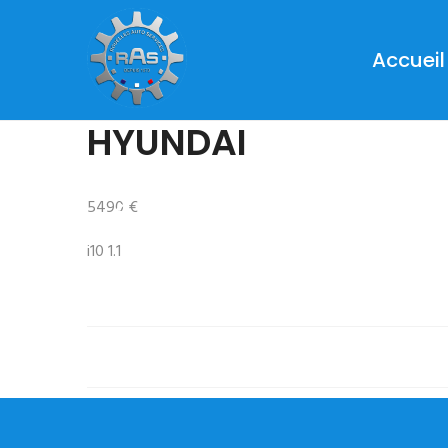
Accueil
HYUNDAI
5490 €
Prev
i10 1.1