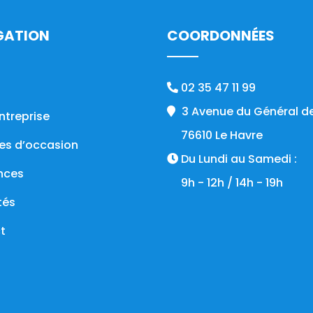
GATION
COORDONNÉES
02 35 47 11 99
3 Avenue du Général de
ntreprise
76610 Le Havre
es d’occasion
Du Lundi au Samedi :
nces
9h - 12h / 14h - 19h
tés
t