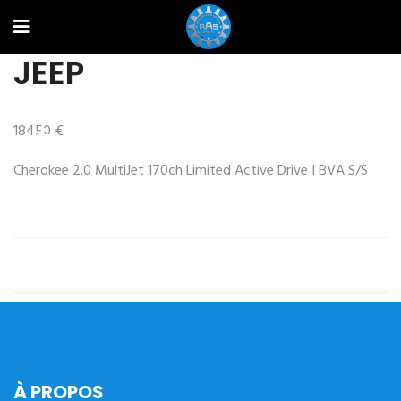
JEEP
18450 €
Prev
Next
Cherokee 2.0 MultiJet 170ch Limited Active Drive I BVA S/S
À PROPOS