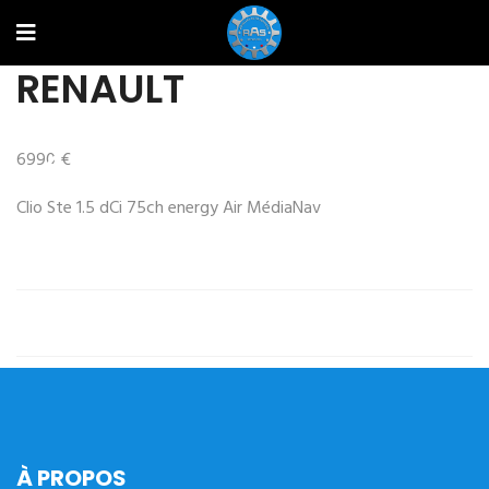
RENAULT
6990 €
Prev
Next
Clio Ste 1.5 dCi 75ch energy Air MédiaNav
À PROPOS