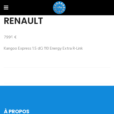
RENAULT
7990 €
Prev
Next
Kangoo Express 1.5 dCi 110 Energy Extra R-Link
À PROPOS