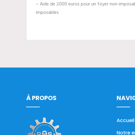
– Aide de 2000 euros pour un foyer non-imposab
imposables
À PROPOS
NAVI
Accueil
Notre e