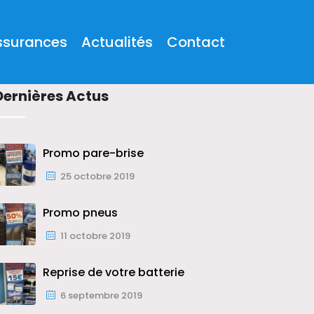
ssurances
Actualités
Contact
Dernières Actus
Promo pare-brise
25 octobre 2019
Promo pneus
11 octobre 2019
Reprise de votre batterie
6 septembre 2019