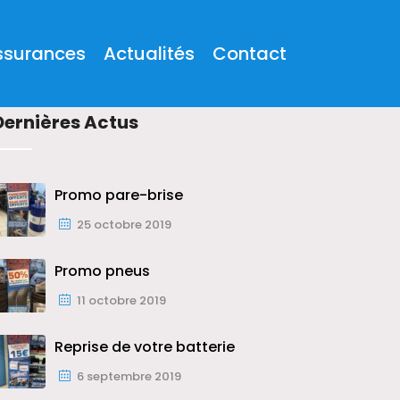
ssurances
Actualités
Contact
Dernières Actus
Promo pare-brise
25 octobre 2019
Promo pneus
11 octobre 2019
Reprise de votre batterie
6 septembre 2019