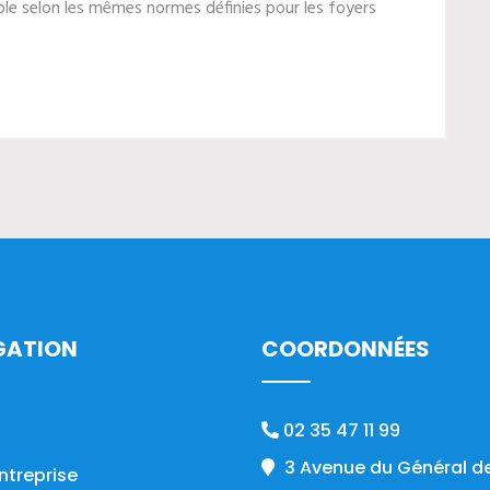
le selon les mêmes normes définies pour les foyers
GATION
COORDONNÉES
02 35 47 11 99
3 Avenue du Général de
ntreprise